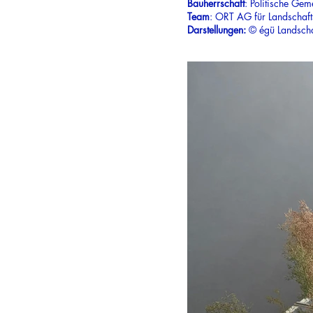
Bauherrschaft
: Politische Gem
Team
: ORT AG für Landschafts
Darstellungen:
© égü Landschaf