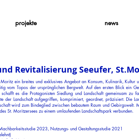
projekte
news
nd Revitalisierung Seeufer, St.Mo
St. Moritz ein breites und exklusives Angebot an Konsum, Kulinarik, Kultu
eitig vom Topos der ursprünglichen Bergwelt. Auf den ersten Blick ein G
k schafft es die Protagonisten Siedlung und Landschaft gemeinsam zu f
e der Landschaft aufgegriffen, komprimiert, geordnet, präzisiert. Die L
andschaft wird zum Bindeglied zwischen bebautem Raum und Gebirgswelt. Mi
n des St. Moritzersees zu einem umlaufenden Landschaftspark verbunden.
 Machbarkeitsstudie 2023, Nutzungs- und Gestaltungsstudie 2021
lehnt)