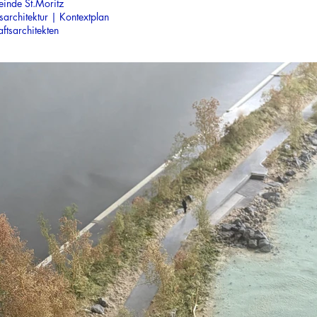
einde St.Moritz
architektur | Kontextplan
tsarchitekten