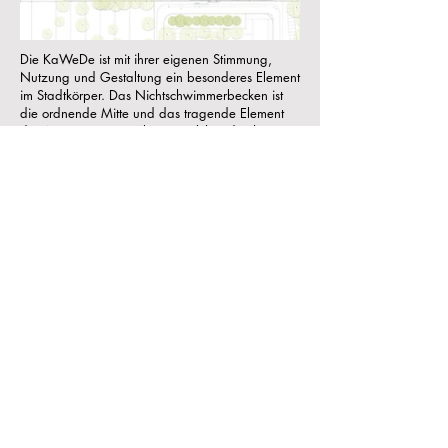
Die KaWeDe ist mit ihrer eigenen Stimmung,
Nutzung und Gestaltung ein besonderes Element
im Stadtkörper. Das Nichtschwimmerbecken ist
die ordnende Mitte und das tragende Element
der Aussenraumgestaltung, welches durch
Nutzungsschwerpunkte an den vier Ecken
akzentuiert wird. Das Landebecken der
Breitrutsche und das Planschbecken orientieren
sich in Material und Formensprache am
Hauptbecken und führen die Identität der
klassischen Moderne weiter. Im
Kinderplanschbecken wird der Weg des
Wassers von der Quelle bis zum Meer
thematisiert. Durch ein sanftes Gefälle fliesst das
Wasser in einem vertieften Flusslauf in die See-
und Meerbecken.
Daten:
Ausführung
2024 - 2026
,
Studienauftrag 1. Rang 2020
Bauherrschaft
: Hochbau Stadt Bern
Team
: Kast Kaeppeli Architekten BSA SIA, Bern
Omlin Architekten GmbH, Bern