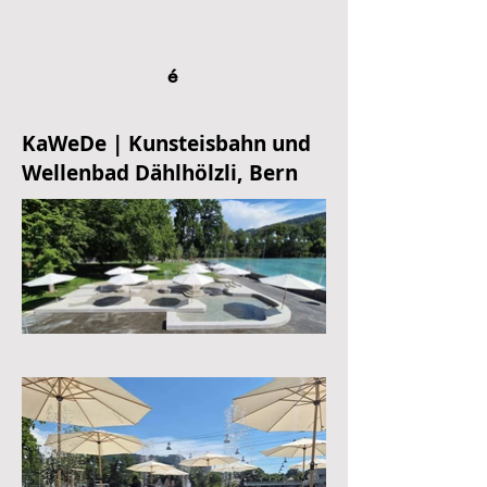
é
KaWeDe | Kunsteisbahn und
Wellenbad Dählhölzli, Bern