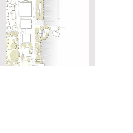
Die belebte Hafenanlage findet auf dem Land
im Hain seinen Gegenspieler. Räumlich folgen
diese beiden ortsprägenden Elemente derselben
Ordnung und sind über durchgehende
Wegverbindungen und durchlaufende
Sichtachsen miteinander verknüpft. So klar sie in
ihrer Positionierung voneinander getrennt sind, so
fliessend ist ihr gegenseitiges Verschmelzen und
Durchdringen im Erleben des Ortes. An der
Promenade konzentriert sich das öffentliche